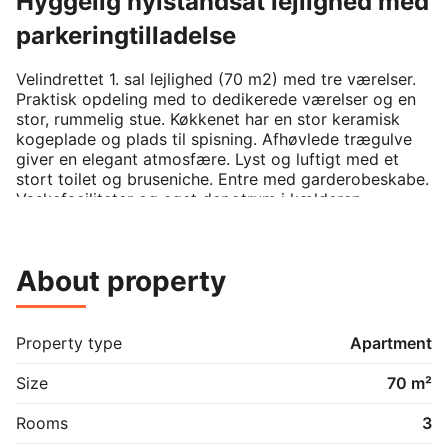
Hyggelig nyistandsat lejlighed med
parkeringtilladelse
Velindrettet 1. sal lejlighed (70 m2) med tre værelser. 
Praktisk opdeling med to dedikerede værelser og en 
stor, rummelig stue. Køkkenet har en stor keramisk 
kogeplade og plads til spisning. Afhøvlede trægulve 
giver en elegant atmosfære. Lyst og luftigt med et 
stort toilet og bruseniche. Entre med garderobeskabe. 
Vaskefaciliteter og eget depotrum i kælderen. 
Inkluderer parkeringstilladelse til pladser bag 
bygningen.

About property
Attraktiv beliggenhed nær centrum (650 meter) med 
hyggelige caféer. Banegården og Via Campus inden 
for 850 meter. Gode indkøbsmuligheder, herunder 
Netto 300 meter væk.

Property type
Apartment
Vi søger ansvarlige lejere, der behandler ejendommen 
Size
70 m²
og medbeboere godt.

Rooms
3
🔘 Højt til loftet
