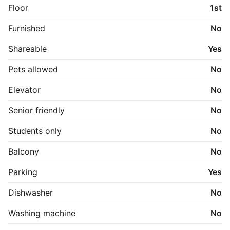
🔘 Køleskab

Floor
1st
🔘 Rigeligt med lys

🔘 2 værelser + stue

Furnished
No
🔘 Moderne køkken med spiseplads

🔘 Adgang til fælles vaskeri

Shareable
Yes
🔘 Adgang til fælles gård

🔘 Parkering bag bygningen

Pets allowed
No
🔘 Gode indkøbsmuligheder

🔘 Ingen hunde, uanset størrelse
Elevator
No
Senior friendly
No
Students only
No
Balcony
No
Parking
Yes
Dishwasher
No
Washing machine
No