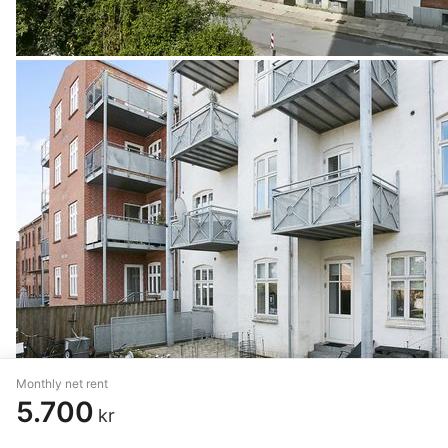
Monthly net rent
5.700
kr