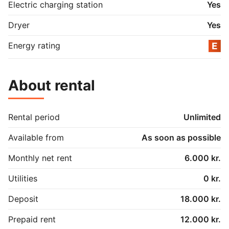
•	Forudbetalt leje: 3 måneders leje

Electric charging station
Yes
•	Lejeperiode: Ubegrænset

•	Overtagelse: Efter aftale

Dryer
Yes
Lejligheden er velegnet til par, enlige (med barn) eller 
studerende, og der er mulighed for fremleje af et 
Energy rating
værelse.

About rental
Rental period
Unlimited
Available from
As soon as possible
Monthly net rent
6.000 kr.
Utilities
0 kr.
Deposit
18.000 kr.
Prepaid rent
12.000 kr.