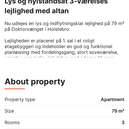
Lys og nyistandsat 3-værelses
lejlighed med altan
Nu udlejes en lys og indflytningsklar lejlighed på 79 m² 
på Doktorvænget i Holstebro.

Lejligheden er placeret på 1. sal i et roligt 
etagebyggeri og indeholder en god og funktionel 
planløsning med fordelingsgang, stort soveværelse, 
værelse, rummelig vinkelstue med adgang til egen 
altan samt køkken og badeværelse.

Boligen indeholder:

About property
•	Lyst snedkerkøkken med glaskeramisk 
kogeplade, ovn, emhætte, køle-/fryseskab og ny 
opvaskemaskine

•	Badeværelse med ny vaskemaskine og 
Property type
Apartment
tørretumbler (derudover adgang til fællesvaskeri)

•	Stort soveværelse med indbyggede skabe og 
Size
79 m²
god opbevaringsplads

•	Mindre værelse – oplagt som kontor, 
Rooms
3
børneværelse eller til delebolig
