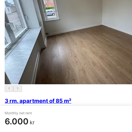
3 rm. apartment of 85 m²
Holstebro
,
Skivevej
Monthly net rent
6.000
kr
6.100 kr.
6 July