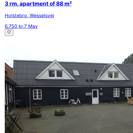
3 rm. apartment of 88 m²
Holstebro
,
Wesselsvej
6.750 kr.
7 May