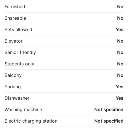
Furnished
No
Der er varme i gulvene på underetagen. Store flotte 
gennem-farvede, italienske fliser fra HL Keramik.

Shareable
No
Evt. lille husdyr tilladt.

Pets allowed
Yes
Super-lækker lejlighed!!! Kontakt mig gerne for 
Elevator
No
nærmere oplysninger eller en fremvisning. ☀️

Senior friendly
No
Students only
No
Balcony
No
Parking
Yes
Dishwasher
Yes
Washing machine
Not specified
Electric charging station
Not specified