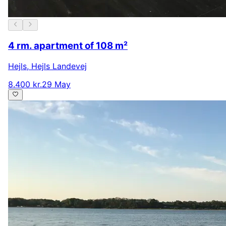
4 rm. apartment of 108 m²
Hejls
,
Hejls Landevej
8.400 kr.
29 May