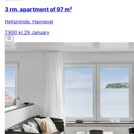
3 rm. apartment of 97 m²
Hejlsminde
,
Havnevej
7.900 kr.
29 January