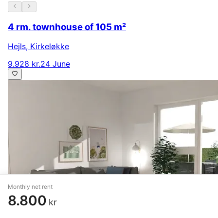
4 rm. townhouse of 105 m²
Hejls
,
Kirkeløkke
9.928 kr.
24 June
Monthly net rent
8.800
kr