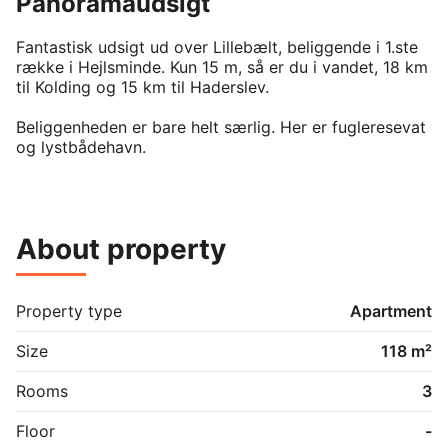
Panoramaudsigt
Fantastisk udsigt ud over Lillebælt, beliggende i 1.ste 
række i Hejlsminde. Kun 15 m, så er du i vandet, 18 km 
til Kolding og 15 km til Haderslev. 

Beliggenheden er bare helt særlig. Her er fugleresevat 
og lystbådehavn. 

Dejlig, børnevenlig strand, hvor du/i kan bade.

Denne strandnære lejlighed/hus er indrettet således: 

About property
På 1. salen er der et værelse - og i stueetagen et stort 
køkken/alrum.

Så er der et soveværelse - og et dejligt badeværelse 
Property type
Apartment
med plads til vaskemaskine og tørretumbler - og så er 
der et kælderrum til lidt opbevaring. 

Size
118 m²
Et sort og dejligt køkken/alrum. Det er en virkelig fin & 
Rooms
3
lækker & velisoleret lejlighed og hvor der fra alle rum, 
på nær badeværelset, er den 

Floor
-
herligste udsigt ud over vandet!!!!
