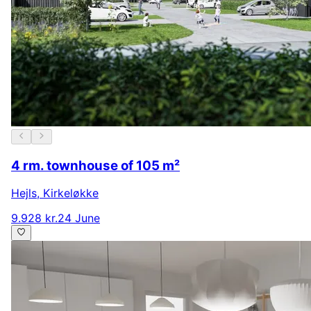
4 rm. townhouse of 105 m²
Hejls
,
Kirkeløkke
9.928 kr.
24 June