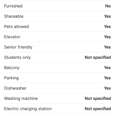
afstand til indkøb, offentlig transport og naturskønne 
Furnished
No
områder, samtidig med at Hadsund nemt kan nås på 
få minutter.

Shareable
Yes
Et attraktivt lejemål for dig, der ønsker en 
Pets allowed
Yes
indflytningsklar bolig med moderne opdateringer og 
god plads i rolige omgivelser.
Elevator
Yes
Senior friendly
Yes
Students only
Not specified
Balcony
Yes
Parking
Yes
Dishwasher
Yes
Washing machine
Not specified
Electric charging station
Not specified