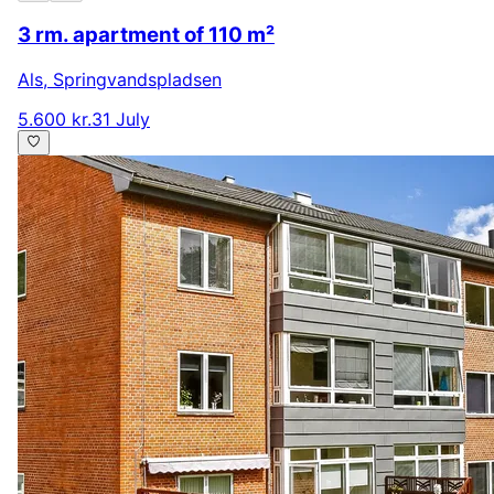
3 rm. apartment of 110 m²
Als
,
Springvandspladsen
5.600 kr.
31 July