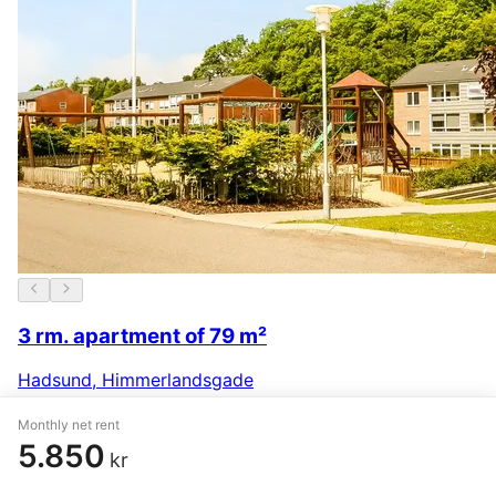
3 rm. apartment of 79 m²
Hadsund
,
Himmerlandsgade
5.239 kr.
21 January
Monthly net rent
5.850
kr