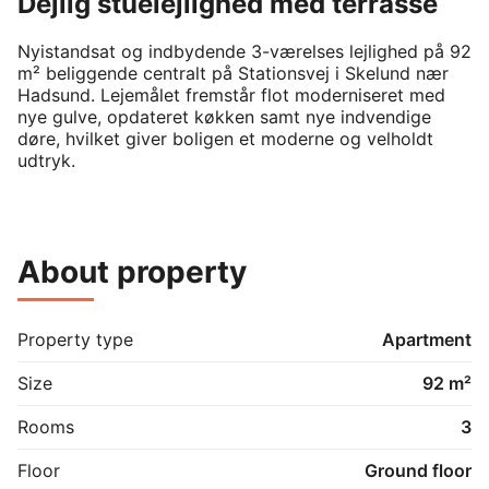
Dejlig stuelejlighed med terrasse
Nyistandsat og indbydende 3-værelses lejlighed på 92 
m² beliggende centralt på Stationsvej i Skelund nær 
Hadsund. Lejemålet fremstår flot moderniseret med 
nye gulve, opdateret køkken samt nye indvendige 
døre, hvilket giver boligen et moderne og velholdt 
udtryk.

Lejligheden har en god og funktionel planløsning med 
lyse opholdsrum og store vinduespartier, som skaber 
et behageligt lysindfald i hele boligen. Den rummelige 
About property
stue giver god plads til både spiseafdeling og 
sofaområde, mens køkkenet fremstår pænt og 
tidssvarende med gode arbejds- og 
opbevaringsmuligheder.

Property type
Apartment
Boligen indeholder desuden gode værelser med 
Size
92 m²
mange anvendelsesmuligheder – perfekt til både 
parret, den lille familie eller lejeren, der ønsker ekstra 
Rooms
3
plads til hjemmekontor eller hobbyrum.

Floor
Ground floor
Ejendommen er placeret i rolige omgivelser med kort 