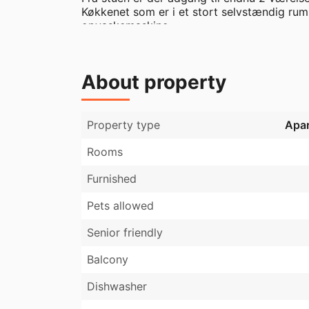
Køkkenet som er i et stort selvstændig rum 
opvaskemaskine. 

I badeværelset er der ny tørretumbler og v
lejlighed er der trægulve. 

Lejligheden har nye lavenergi vinduer og er 
About property
varmeudgift kan påregnes. 

Der er adgang til lukket gårdhave som pt.
der er gode parkeringsmuligheder. 

Ejendommen har et ordende og roligt lejerm
Property type
Apa
Rooms
Furnished
Pets allowed
Senior friendly
Balcony
Dishwasher