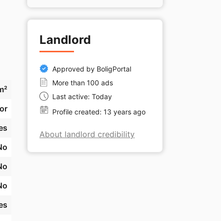
i 
Landlord
 
 
Approved by BoligPortal
More than 100 ads
m²
Last active: Today
or
Profile created: 13 years ago
es
About landlord credibility
No
No
No
es