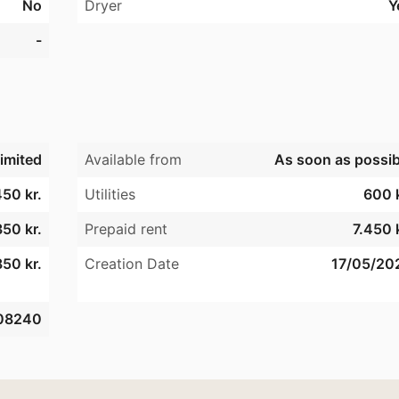
No
Dryer
Y
-
imited
Available from
As soon as possib
450 kr.
Utilities
600 k
50 kr.
Prepaid rent
7.450 
850 kr.
Creation Date
17/05/20
08240