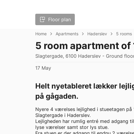
Floor plan
Home
Apartments
Haderslev
5 rooms
5 room apartment of
Slagtergade, 6100 Haderslev - Ground floo
17 May
Helt nyetableret lækker lejl
på gågaden.
Nyere 4 værelses lejlighed i stueetagen på
Slagtergade i Haderslev. 

Lejligheden har rumlig entré med adgang ti
lyse værelser samt stor lys stue. 

Fra stuen er der adgang til endnu 2 værels