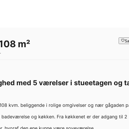
 108 m²
Sa
r
ighed med 5 værelser i stueetagen og t
 108 kvm. beliggende i rolige omgivelser og nær gågaden på
l badeværelse og køkken. Fra køkkenet er der adgang til 2 
er, hvoraf den ene kunne være soveværelse. 
