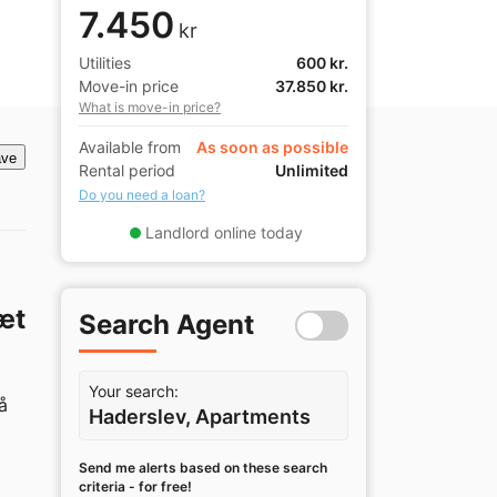
7.450
kr
Utilities
600 kr.
Move-in price
37.850 kr.
What is move-in price?
Available from
As soon as possible
ve
Rental period
Unlimited
Do you need a loan?
Landlord online today
æt
Search Agent
Your search:
 
Haderslev, Apartments
Send me alerts based on these search
criteria - for free!