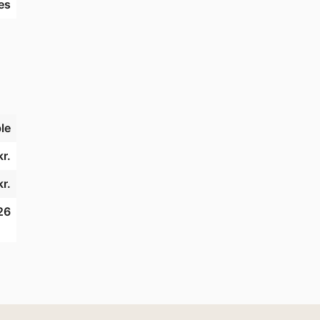
es
le
r.
kr.
26