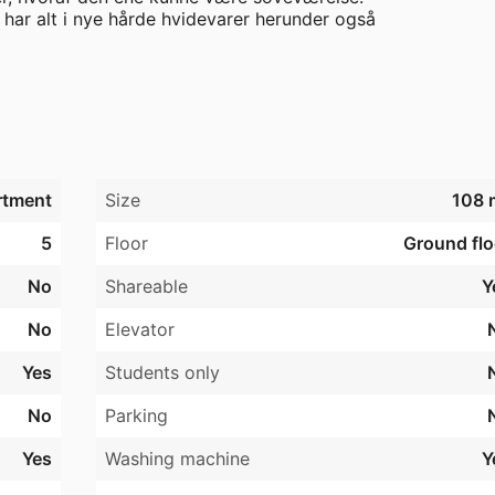
har alt i nye hårde hvidevarer herunder også 
askemaskine og klinkegulve med gulvvarme. I de øvrige rum 
isoleret efter bygningsreglementet krav for 2015, så en lille
 under færdiggørelse og som ligger lige bag ejendommen og
iljø.
rtment
Size
108 
5
Floor
Ground flo
No
Shareable
Y
No
Elevator
Yes
Students only
No
Parking
Yes
Washing machine
Y