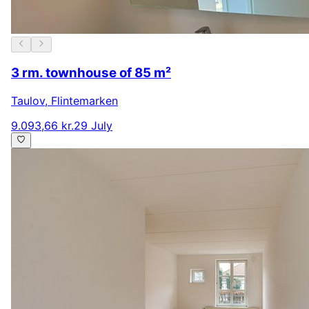
3 rm. townhouse of 85 m²
Taulov
,
Flintemarken
9.093,66 kr.
29 July