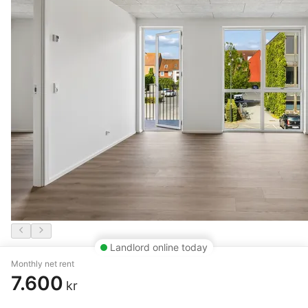
Landlord online today
2 rm. apartment of 67 m²
Monthly net rent
7.600
kr
Fredericia
,
Gothersgade