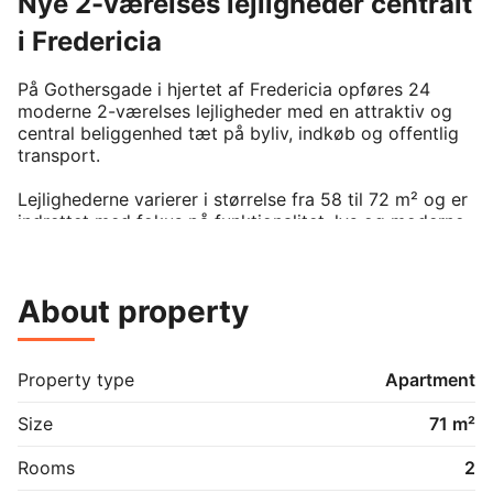
Nye 2-værelses lejligheder centralt
i Fredericia
På Gothersgade i hjertet af Fredericia opføres 24 
moderne 2-værelses lejligheder med en attraktiv og 
central beliggenhed tæt på byliv, indkøb og offentlig 
transport.

Lejlighederne varierer i størrelse fra 58 til 72 m² og er 
indrettet med fokus på funktionalitet, lys og moderne 
komfort. Boligerne byder på et åbent køkken/alrum i 
forbindelse med stuen, som skaber et lyst og 
indbydende opholdsrum.

About property
Derudover indeholder lejlighederne:

- Rummeligt soveværelse

Property type
Apartment
- Lækkert badeværelse med mulighed for vaskesøjle 
(medfølger ikke)

Size
71 m²
- Altan eller karnap, som giver ekstra lys og luft

- Depotrum til opbevaring

Rooms
2
- Elevator i ejendommen
