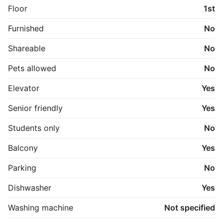
Floor
1st
Ejendommen er ideel for både singler og par, der 
ønsker en moderne bolig med central beliggenhed i 
Furnished
No
Fredericia.

Shareable
No
Forbehold

Plantegninger er med forbehold og uden ansvar.

Pets allowed
No
Billederne er vejledende og er ikke nødvendigvis fra 
den pågældende lejlighed.

Elevator
Yes
Man må ikke være registreret i RKI (Ribers Kredit 
Senior friendly
Yes
Information), såfremt man ønsker at leje en lejlighed.
Students only
No
Balcony
Yes
Parking
No
Dishwasher
Yes
Washing machine
Not specified