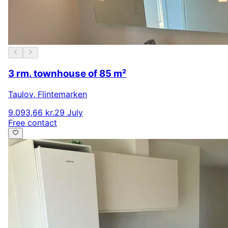
3 rm. townhouse of 85 m²
Taulov
,
Flintemarken
9.093,66 kr.
29 July
Free contact