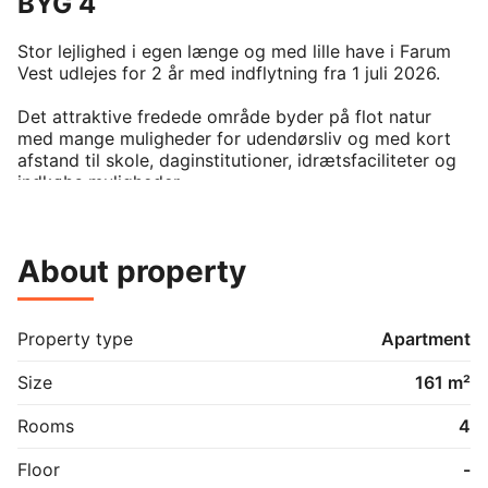
BYG 4
Stor lejlighed i egen længe og med lille have i Farum 
Vest udlejes for 2 år med indflytning fra 1 juli 2026.

Det attraktive fredede område byder på flot natur 
med mange muligheder for udendørsliv og med kort 
afstand til skole, daginstitutioner, idrætsfaciliteter og 
indkøbs muligheder.

Lejligheden  i 2 etager indeholder integreret køkken 
og alrum/spisestue, lille bryggers, toilet og bad samt 2 
værelser.

About property
Fra bryggers fører halvsvings trappen op til den store 
stue med adgang til lille altan og udsigt fra 
gavlvindue, toilet og bad samt 1 værelse.

Property type
Apartment
Fra bryggers og alrum/spisestue er der udgang til lille 
have med terresse.

Size
161 m²
Lejligheden er udstyret med alle hårde hvidevarer og 
Rooms
4
gulvvarme fra eget jordvarme anlæg.

Floor
-
Den dobbelte carport med tilhørende skur deles med 