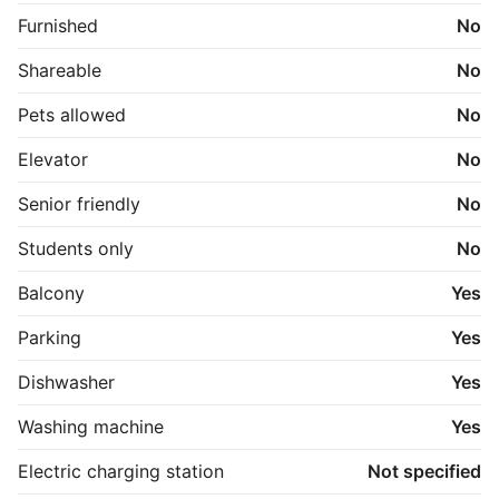
en anden beboer.

Furnished
No
Der er derudover mulighed for benyttelse af gårdens 
fællesarealer efter aftale. 
Shareable
No
Pets allowed
No
Elevator
No
Senior friendly
No
Students only
No
Balcony
Yes
Parking
Yes
Dishwasher
Yes
Washing machine
Yes
Electric charging station
Not specified