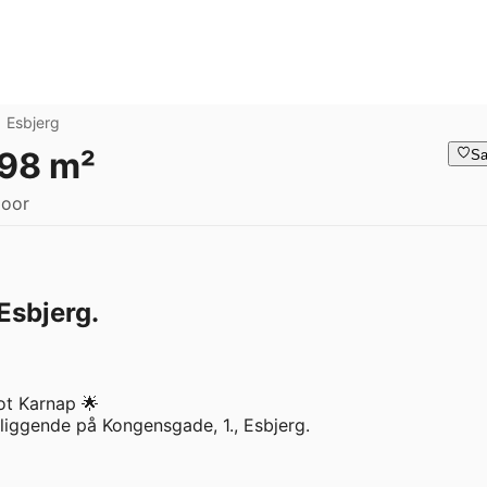
Esbjerg
 98 m²
Sa
loor
Esbjerg.
t Karnap 🌟

liggende på Kongensgade, 1., Esbjerg.
