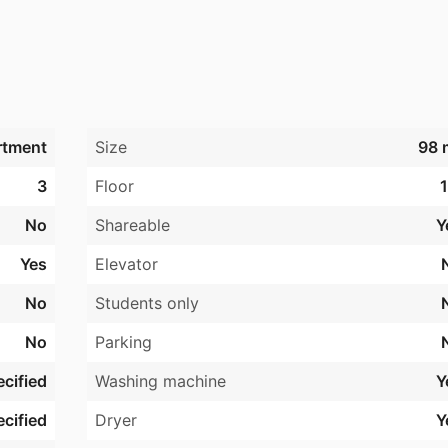
t karnap. 🌼

n atmosfære. ✨

rtment
Size
98 
gt bad. 🚿

3
Floor
1
er, at alt fungerer optimalt. 🛠️

No
Shareable
Y
i oplevelse. 📞

 venligt miljø. 😊

Yes
Elevator
No
Students only
No
Parking
cified
Washing machine
Y
t nye hjem i Esbjerg! 🌷✨
cified
Dryer
Y