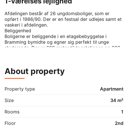
1-værelses lejlighed
Afdelingen består af 26 ungdomsboliger, som er 
opført i 1986/90. Der er en festsal der udlejes samt et 
vaskeri i afdelingen.

Beliggenhed

Boligerne er beliggende i en etagebebyggelse i 
Bramming bymidte og egner sig perfekt til unge 
studerende. Der er 600 meter til togstationen og 200 
meter til centrum.

Boligerne

Afdelingen består af 1- og 2 værelses lejeboliger til 
About property
unge studerende.

Der er køleskab, komfur og emhætte. Er lejemålet 
forberedt til opvaskemaskine, vaskemaskine eller 
tørretumbler må du gerne selv tilslutte disse. Kræver 
Property type
Apartment
installation af opvaskemaskine, vaskemaskine eller 
tørretumbler andet end kun tilslutning må dette kun 
Size
34 m²
ske efter skriftlig tilladelse fra boligforeningen og for 
egen regning.Vandforbruget er indeholdt i huslejen.

Rooms
1
Der er stik til kabel tv og internet installeret. Du kan 
kontakte en udbyder for valg af tv-kanaler, 
Floor
2nd
internethastighed og priser.
