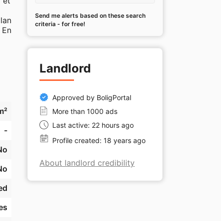
et 
Send me alerts based on these search
an 
criteria - for free!
En 
Landlord
g 
Approved by BoligPortal
m²
More than 1000 ads
s- 
Last active: 22 hours ago
-
Profile created: 18 years ago
No
About landlord credibility
No
ed
es