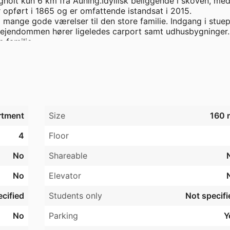
holt kun 6 km fra Auning.Idyllisk beliggende i skoven, med 
r opført i 1865 og er omfattende istandsat i 2015. 
ange gode værelser til den store familie. Indgang i stuepl
il ejendommen hører ligeledes carport samt udhusbygninger. 
 familie.

i et stort sammenhængende skovområde bestående af Aunin
 Skov. På grund af sin udpegning som hovedby tildeles 
g befolknings-, erhvervs- og servicemæssigt, og 
rtment
Size
160 
reudvikle sig til et attraktivt og konkurrencedygtigt handel
d for nye attraktive boligområder tæt ved de før nævnte 
4
Floor
ghed for at tilføre nye boliger centralt i byen.

No
Shareable
g, kontakt os venligst.
No
Elevator
cified
Students only
Not specifi
No
Parking
Y