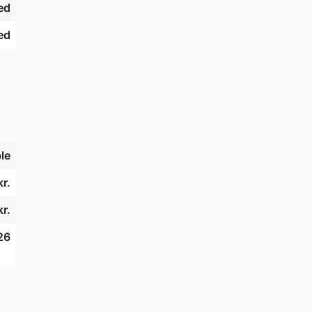
ed
ed
le
r.
kr.
26