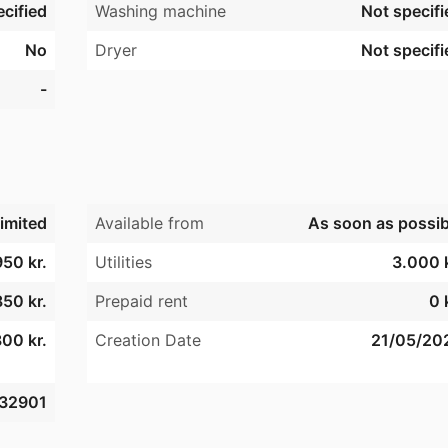
cified
Washing machine
Not specifi
No
Dryer
Not specifi
-
imited
Available from
As soon as possib
950 kr.
Utilities
3.000 k
850 kr.
Prepaid rent
0 
00 kr.
Creation Date
21/05/20
32901