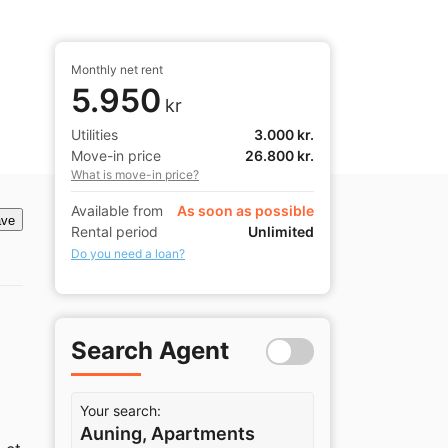
Monthly net rent
5.950
kr
Utilities
3.000 kr.
Move-in price
26.800 kr.
What is move-in price?
Available from
As soon as possible
ve
Rental period
Unlimited
Do you need a loan?
Search Agent
Your search:
Auning, Apartments