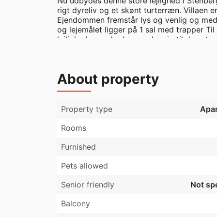
Nu udbydes denne store lejlighed i Stenberg
rigt dyreliv og et skønt turterræn. Villaen e
Ejendommen fremstår lys og venlig og med m
og lejemålet ligger på 1 sal med trapper T
lejlighed som der henvender sig til den store
Om ejendommen

About property
Om området

Auning er en by på Djursland beliggende 
Skov, Tårup Skov, Løvenholm Skov og Fjeld
Auning særlige muligheder for at udvikle si
Property type
Apa
handelscentret har fået mulighed for at vide
og servicecenter. Auning er tildelt mulighe
Rooms
rekreative arealer, ligesom der er sikret muli
Furnished
Ønsker du at vide om lejemålet er delevenli
Pets allowed
Senior friendly
Not spe
Balcony