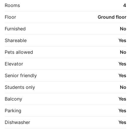
Rooms
4
Fakta om lejeboligerne i Zebra House II:

Floor
Ground floor
• Velindrettede 1, 2, 3 og 4-værelses lejligheder.

• 35 til 93 kvadratmeter

Furnished
No
• Altan eller terrasse

• Elevator

Shareable
Yes
• Køkken fra Invita 

• Komplet hvidevarepakke fra Electrolux

Pets allowed
No
• Gulvvarme på badeværelset

• Depotrum og cykelparkering i kælderen

Elevator
Yes
OBS - Billeder fra lignende lejemål.
Senior friendly
Yes
Students only
No
Balcony
Yes
Parking
Yes
Dishwasher
Yes