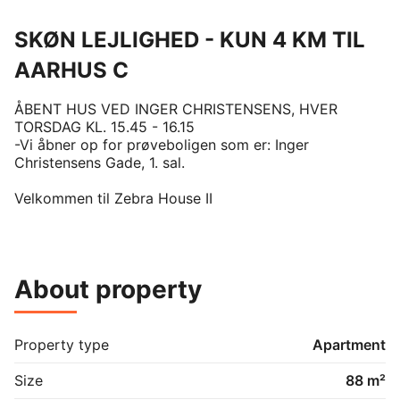
SKØN LEJLIGHED - KUN 4 KM TIL
AARHUS C
ÅBENT HUS VED INGER CHRISTENSENS, HVER 
TORSDAG KL. 15.45 - 16.15

-Vi åbner op for prøveboligen som er: Inger 
Christensens Gade, 1. sal.

Velkommen til Zebra House II 

Zebra House II byder på 76 lyse, rummelige lejligheder 
med en tidløs, nordisk indretning. Her er trægulve, 
køkken fra Invita, en komplet hvidevarepakke fra 
About property
Electrolux, samt store badeværelser med gulvvarme. 
Alle lejlighederne har enten altan eller terrasse, hvor 
de lune sommeraftener kan nydes og hvor 
morgenkaffen smager dét bedre.

Property type
Apartment
Zebra House II består af 2 bygninger med fælles 
Size
88 m²
gårdrum.
