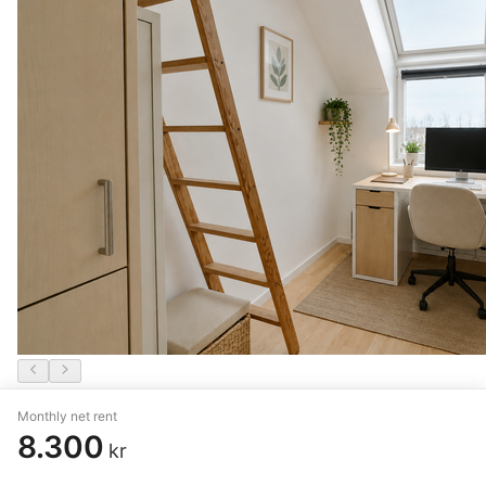
4 rm. apartment of 77 m²
Monthly net rent
8.300
kr
Aarhus N
,
Skejbyparken