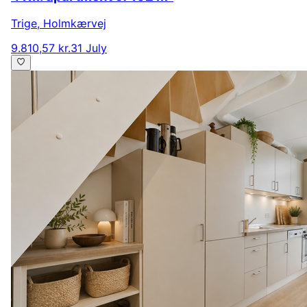
Trige
,
Holmkærvej
9.810,57 kr.
31 July