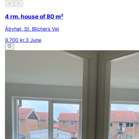
4 rm. house of 80 m²
Åbyhøj
,
St. Blichers Vej
9.700 kr.
3 June