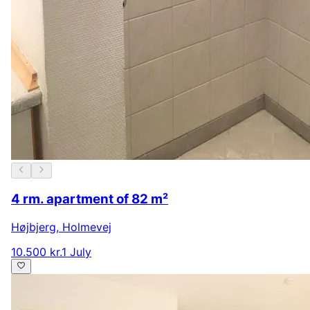
4 rm. apartment of 82 m²
Højbjerg
,
Holmevej
10.500 kr.
1 July