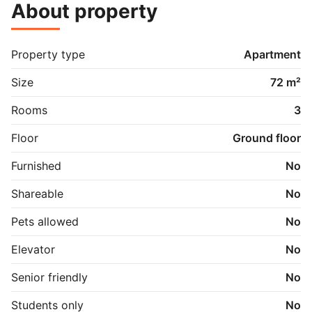
About property
karréen.

Lejligheden er beliggende i Steen Billes Gade i det 
attraktive kvarter Trøjborg - her er du tæt på 
Property type
Apartment
Universitetet, Trøjborgs hyggelige gader og skøn 
natur ved vandet og Risskov. 

Size
72 m²
Vandforbrug er inkluderet i den angivne leje.

Rooms
3
Ps. Der vil være fremvisning i uge 27.
Floor
Ground floor
Furnished
No
Shareable
No
Pets allowed
No
Elevator
No
Senior friendly
No
Students only
No