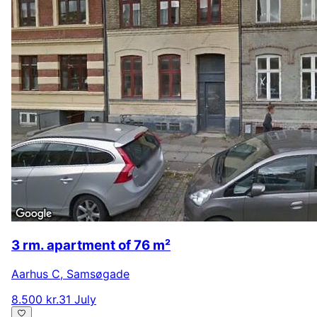
3 rm. apartment of 76 m²
Aarhus C
,
Samsøgade
8.500 kr.
31 July