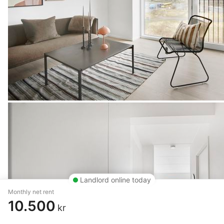
Landlord online today
Monthly net rent
10.500
kr