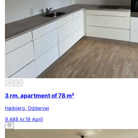
3 rm. apartment of 78 m²
Højbjerg
,
Oddervej
9.488 kr.
19 April