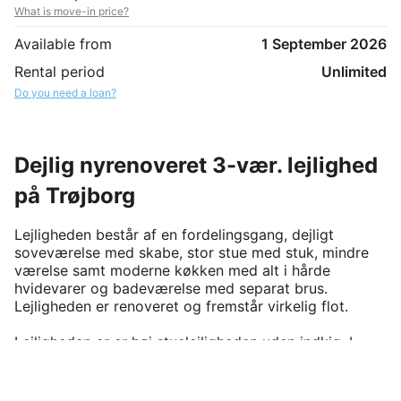
What is move-in price?
Available from
1 September 2026
Rental period
Unlimited
Do you need a loan?
Dejlig nyrenoveret 3-vær. lejlighed
på Trøjborg
Lejligheden består af en fordelingsgang, dejligt 
soveværelse med skabe, stor stue med stuk, mindre 
værelse samt moderne køkken med alt i hårde 
hvidevarer og badeværelse med separat brus. 
Lejligheden er renoveret og fremstår virkelig flot.

Lejligheden er er høj stuelejligheden uden indkig. I 
kælderen er der gratis vaskeri, cykelparkering og eget 
tremmerum. Fra ejendommen er der udgang til en stor 
dejlig have, som er fælles med de øvrige ejendomme i 