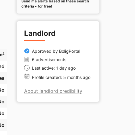
Send me alerts based on these search
criteria - for free!
Landlord
Approved by BoligPortal
m²
6 advertisements
nd
Last active: 1 day ago
Profile created: 5 months ago
es
No
About landlord credibility
No
No
No