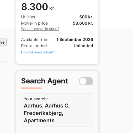
8.300
kr
Utilities
500 kr.
Move-in price
58.600 kr.
What is move-in price?
Available from
1 September 2026
ve
Rental period
Unlimited
Do you need a loan?
Search Agent
Your search:
Aarhus, Aarhus C,
Frederiksbjerg,
Apartments