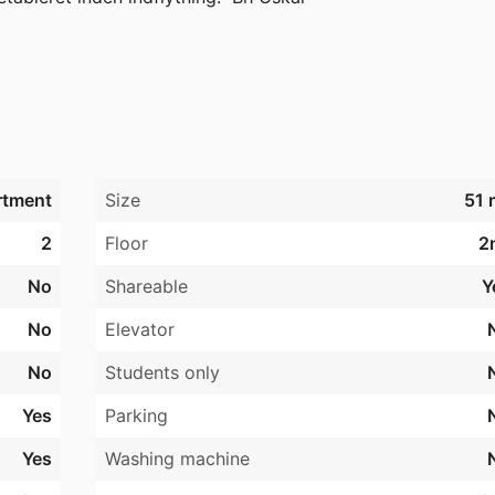
rtment
Size
51 
2
Floor
2
No
Shareable
Y
No
Elevator
No
Students only
Yes
Parking
Yes
Washing machine