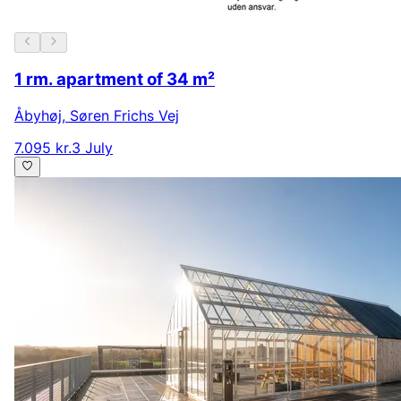
1 rm. apartment of 34 m²
Åbyhøj
,
Søren Frichs Vej
7.095 kr.
3 July