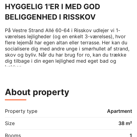
HYGGELIG 1'ER I MED GOD
BELIGGENHED I RISSKOV
På Vestre Strand Allé 60-64 i Risskov udlejer vi 1-
værelses lejligheder (og en enkelt 3-værelses), hvor 
flere lejemål har egen altan eller terrasse. Her kan du 
socialisere dig med andre unge i smørhullet af strand, 
skov og byliv. Når du har brug for ro, kan du trække 
dig tilbage i din egen lejlighed med eget bad og 
køkken.

Hårde hvidevarer

Der er ovn, kølefryseskab og emhætte i lejemålene. 
About property
Vaskemaskine og tørretumbler er i et fælles vaskerum.

Husdyr

Lejere kan ansøge om tilladelse til at holde én indekat 
Property type
Apartment
og hund. Se vores samlede husdyrsregler her.

Size
38 m²
Parkering

Der er 23 frie parkeringspladser ved ejendommen.

Rooms
1