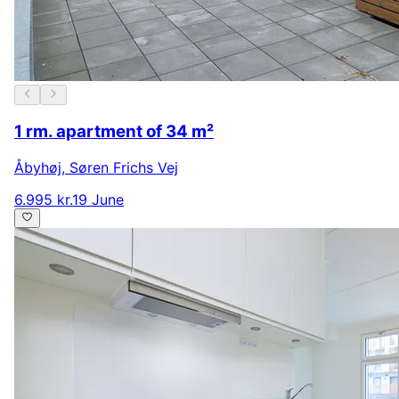
1 rm. apartment of 34 m²
Åbyhøj
,
Søren Frichs Vej
6.995 kr.
19 June