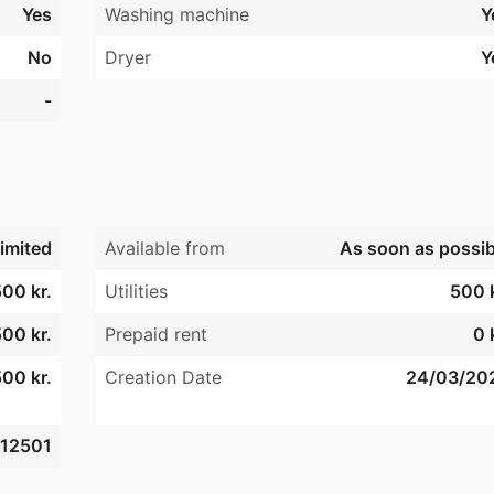
Yes
Washing machine
Y
No
Dryer
Y
rson eller et par, der ønsker en

 adgang til byens faciliteter og

-
me kombineret med lejlighedens

et attraktivt valg for mange.
imited
Available from
As soon as possib
00 kr.
Utilities
500 k
00 kr.
Prepaid rent
0 
00 kr.
Creation Date
24/03/20
12501