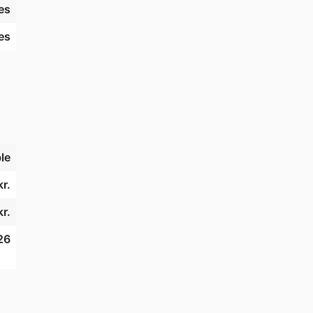
es
es
le
r.
kr.
26