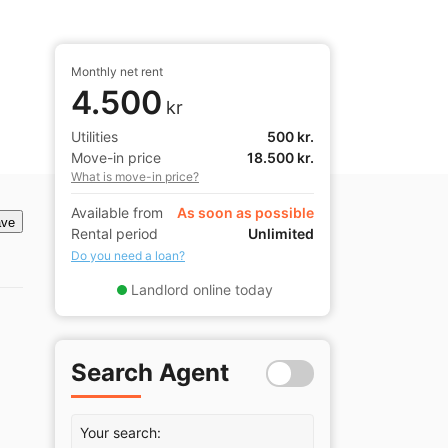
Monthly net rent
4.500
kr
Utilities
500 kr.
Move-in price
18.500 kr.
What is move-in price?
Available from
As soon as possible
ve
Rental period
Unlimited
Do you need a loan?
Landlord online today
Search Agent
Your search: