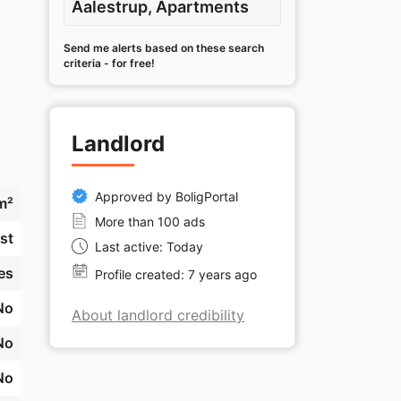
Aalestrup, Apartments
Send me alerts based on these search
criteria - for free!
Landlord
Approved by BoligPortal
m²
More than 100 ads
st
Last active: Today
es
Profile created: 7 years ago
No
About landlord credibility
No
No