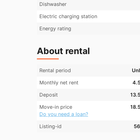
Dishwasher
stilren atmosfære.

Electric charging station
Lejligheden egner sig perfekt til en enkeltpe
moderne bolig i et historisk område med nem
Energy rating
offentlig transport. Aalestrups rolige char
funktionelle og moderne design gør den til 
About rental
Rental period
Unl
Monthly net rent
4.5
Deposit
13.5
Move-in price
18.5
Do you need a loan?
Listing-id
56