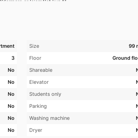
Ydermere er lejemålet kun få

e i Kildeparken. 

 med franske døre og karnap,

 

rtment
Size
99 
3
Floor
Ground flo
No
Shareable
No
Elevator
No
Students only
No
Parking
No
Washing machine
No
Dryer