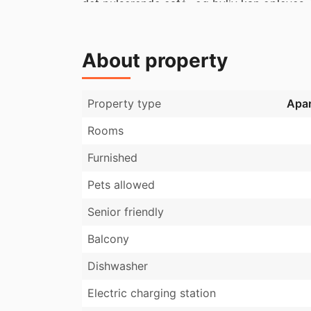
det pulserende café- og byliv kan opleves. 
minutters gang fra det dejlige grønne områd
Lejemålet indeholder to lyse stuer en suite
About property
køkken, badeværelse samt et godt værelse.
Lejemålet overtages som beset.
Property type
Apa
Rooms
Furnished
Pets allowed
Senior friendly
Balcony
Dishwasher
Electric charging station