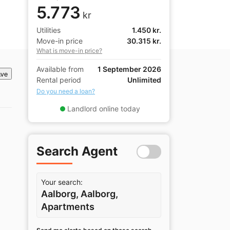
5.773
kr
Utilities
1.450 kr.
Move-in price
30.315 kr.
What is move-in price?
Available from
1 September 2026
ve
Rental period
Unlimited
Do you need a loan?
Landlord online today
Search Agent
Your search:
Aalborg, Aalborg,
Apartments