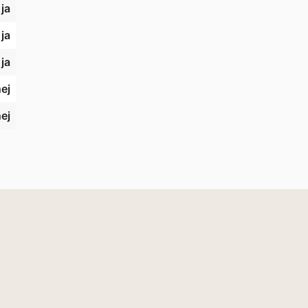
ja
ja
ja
ej
ej