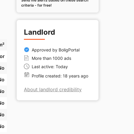
Send me alerts based on these search
criteria - for free!
Landlord
m²
Approved by BoligPortal
or
More than 1000 ads
Last active: Today
No
Profile created: 18 years ago
No
About landlord credibility
No
No
No
No