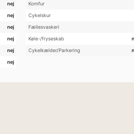
nej
Komfur
nej
Cykelskur
nej
Fællesvaskeri
nej
Køle-/fryseskab
n
nej
Cykelkælder/Parkering
n
nej