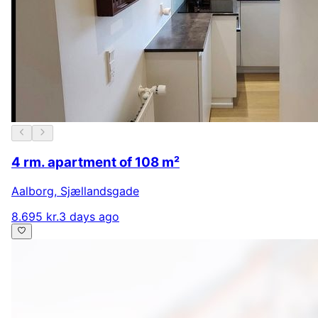
4 rm. apartment of 108 m²
Aalborg
,
Sjællandsgade
8.695 kr.
3 days ago