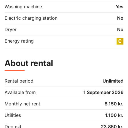
lige ved ejendommen, så bilen kan stå tæt på.

Washing machine
Yes
Alt i alt får du en rummelig og velfungerende 4-
Electric charging station
No
værelses med delevenlig indretning, møblering og 
praktiske faciliteter – klar til indflytning. Lyder det som 
Dryer
No
noget for dig?
Energy rating
About rental
Rental period
Unlimited
Available from
1 September 2026
Monthly net rent
8.150 kr.
Utilities
1.100 kr.
Deposit
23.850 kr.