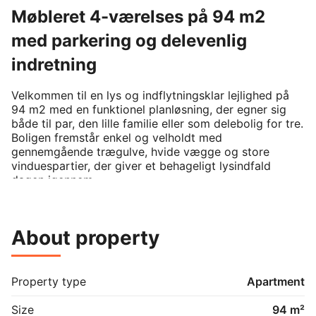
Møbleret 4-værelses på 94 m2
med parkering og delevenlig
indretning
Velkommen til en lys og indflytningsklar lejlighed på 
94 m2 med en funktionel planløsning, der egner sig 
både til par, den lille familie eller som delebolig for tre. 
Boligen fremstår enkel og velholdt med 
gennemgående trægulve, hvide vægge og store 
vinduespartier, der giver et behageligt lysindfald 
dagen igennem.

Lejligheden byder på en entré med plads til overtøj og 
sko, før du træder ind i et rummeligt opholdsområde. 
About property
Her er stue og spiseafdeling forbundet i et forskudt 
niveau, som skaber en hyggelig opdeling mellem de to 
miljøer. Stuen er møbleret med sofa og sofabord, og 
der er god plads til at indrette sig med tv og ekstra 
Property type
Apartment
opbevaring. I spiseafdelingen er der plads til et 
spisebord til hverdag og gæster.

Size
94 m²