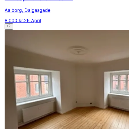
Aalborg
,
Dalgasgade
8.000 kr.
26 April