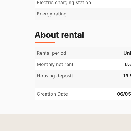
Electric charging station
Arbejdet forventes at blive udført sidst i løb
herefter.
Energy rating
About rental
Rental period
Unl
Monthly net rent
6.
Housing deposit
19.
Creation Date
06/05