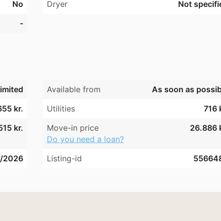
No
Dryer
Not specifi
et af tidligt forår 2026, og lejeforhøjelsen vil blive effektue
-
imited
Available from
As soon as possib
655 kr.
Utilities
716 
515 kr.
Move-in price
26.886 k
Do you need a loan?
/2026
Listing-id
55664