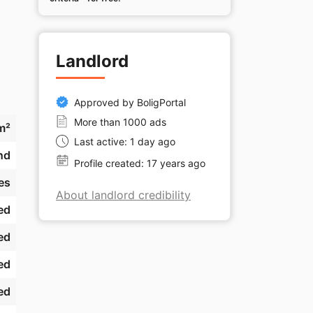
Landlord
Approved by BoligPortal
 
More than 1000 ads
m²
Last active: 1 day ago
nd
Profile created: 17 years ago
es
About landlord credibility
ed
ed
ed
e 
ed