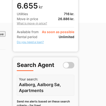
6.655
kr
Utilities
716 kr.
Move-in price
26.886 kr.
What is move-in price?
Available from
As soon as possible
ve
Rental period
Unlimited
Do you need a loan?
Search Agent
Your search:
Aalborg, Aalborg Sø,
Apartments
Send me alerts based on these search
criteria - for free!