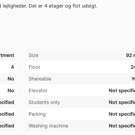
lejligheder. Der er 4 etager og flot udsigt.   

ine eller vaskemaskine. Der findes også fællesvaskeri i 
eringspladser ved bebyggelsen.   

 en garage, skal man være lejer i afdelingen, og være ejer af
rtment
Size
92 
 skal der indsendes en kopi af registreringsattesten på det 
4
Floor
2
sende dokumentation for ejerskab af køretøjet.   

No
Shareable
Y
No
Elevator
Not specifi


cified
Students only
Not specifi
 afdeling.  

cified
Parking
Not specifi
 2025 vedtog afdelingen et projekt om at udskifte de lett
cified
Washing machine
Not specifi
nemført, resultere i en lejeforhøjelse på cirka 1,60%   
