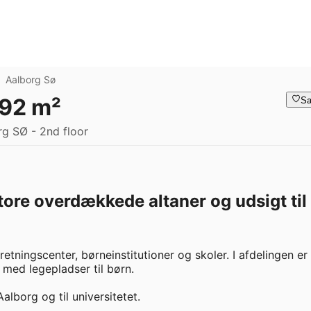
Aalborg Sø
 92 m²
Sa
g SØ - 2nd floor
tore overdækkede altaner og udsigt til
etningscenter, børneinstitutioner og skoler. I afdelingen er 
d legepladser til børn.   

lborg og til universitetet.   
