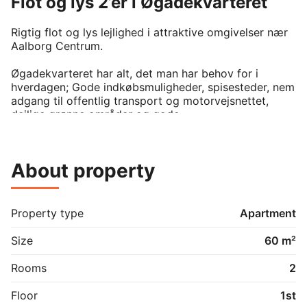
Flot og lys 2’er i Øgadekvarteret
Rigtig flot og lys lejlighed i attraktive omgivelser nær 
Aalborg Centrum.

Øgadekvarteret har alt, det man har behov for i 
hverdagen; Gode indkøbsmuligheder, spisesteder, nem 
adgang til offentlig transport og motorvejsnettet, 
dejlige grønne områder og gode 
parkeringsmuligheder.

Lejligheden er indrettet med en god fordelingséntre, 
About property
en lys og rummelig stue, et pænt køkken med god 
bordplads, stort soveværelse med fransk altan samt 
et pænt badeværelse med brus.

Property type
Apartment
Lejligheden ligger i en pæn og velholdt ejendom med 
en hyggelig gårdhave, fint fælles vaskeri og 
Size
60 m²
kælderrum til lejligheden.

Rooms
2
Floor
1st