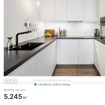
Landlord online today
Monthly net rent
2 rm. apartment of 50 m²
5.245
kr
Aalborg
,
Revlingbakken