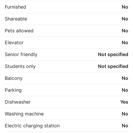
Lejemålet er fra lejers side uopsigelig de første 12 
Furnished
No
måneder. Husdyrhold tillades ikke. Bofællesskab 
tillades ikke.
Shareable
No
Pets allowed
No
Elevator
No
Senior friendly
Not specified
Students only
Not specified
Balcony
No
Parking
No
Dishwasher
Yes
Washing machine
No
Electric charging station
No