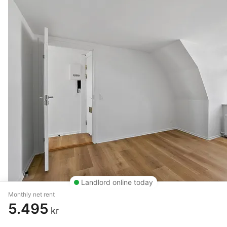
Landlord online today
Monthly net rent
5.495
kr
2 rm. apartment of 51 m²