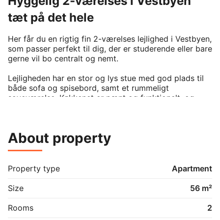
Hyggelig 2-værelses i Vestbyen
tæt på det hele
Her får du en rigtig fin 2-værelses lejlighed i Vestbyen, 
som passer perfekt til dig, der er studerende eller bare 
gerne vil bo centralt og nemt.

Lejligheden har en stor og lys stue med god plads til 
både sofa og spisebord, samt et rummeligt 
soveværelse. Køkkenet er pænt og funktionelt, og 
badeværelset er dejligt stort, så du ikke føler dig 
klemt på pladsen.

About property
Du får adgang til et lukket og aflåst gårdmiljø, hvor 
der er plads til at parkere cyklen og grille om 
sommeren. Derudover er der fælles vaskeri i kælderen 
med Miele vaskemaskine og tørretumbler, som er 
Property type
Apartment
inkluderet i huslejen – nemt og bekvemt i hverdagen.

Size
56 m²
Beliggenheden er virkelig god: tæt på indkøb, fitness, 
caféer, offentlig transport og grønne områder. Du kan 
Rooms
2
også gå ind til centrum og gågaderne på kort tid.