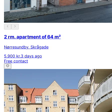
2 rm. apartment of 64 m²
Nørresundby
,
Skrågade
5.900 kr.
3 days ago
Free contact