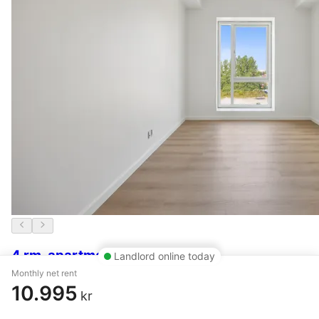
4 rm. apartment of 102 m²
Landlord online today
Monthly net rent
Nørresundby
,
Stigsborg Parkvej
10.995
kr
11.495 kr.
29 May