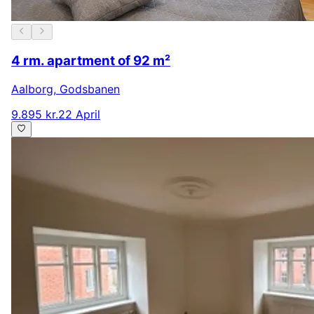
4 rm. apartment of 92 m²
Aalborg
,
Godsbanen
9.895 kr.
22 April