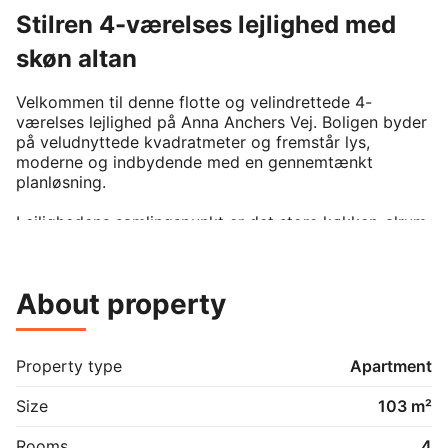
Stilren 4-værelses lejlighed med
skøn altan
Velkommen til denne flotte og velindrettede 4-
værelses lejlighed på Anna Anchers Vej. Boligen byder 
på veludnyttede kvadratmeter og fremstår lys, 
moderne og indbydende med en gennemtænkt 
planløsning.

Lejlighedens samlingspunkt er det store køkken-alrum 
og stue i åben forbindelse, hvor der er god plads til 
både spiseafdeling og sofaarrangement. Køkkenet 
fremstår stilrent med gode opbevaringsmuligheder, 
About property
flotte elementer og en flot farve, som giver rummet 
karakter. I vandhanen er der indsat funktion med 
kogende vand. De store vinduespartier sørger for et 
dejligt lysindfald.

Property type
Apartment
Boligen rummer desuden tre gode værelser, som kan 
Size
103 m²
anvendes som soveværelse, børneværelse eller kontor 
alt efter behov. Det ene værelse har faste skabe, som 
Rooms
4