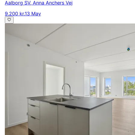
Aalborg SV
,
Anna Anchers Vej
9.200 kr.
13 May