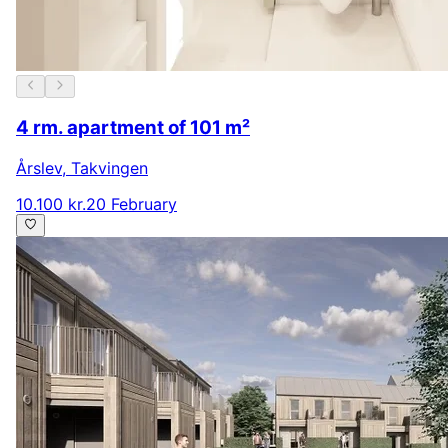
4 rm. apartment of 101 m²
Årslev
,
Takvingen
10.100 kr.
20 February