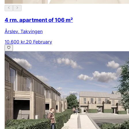
4 rm. apartment of 106 m²
Årslev
,
Takvingen
10.600 kr.
20 February