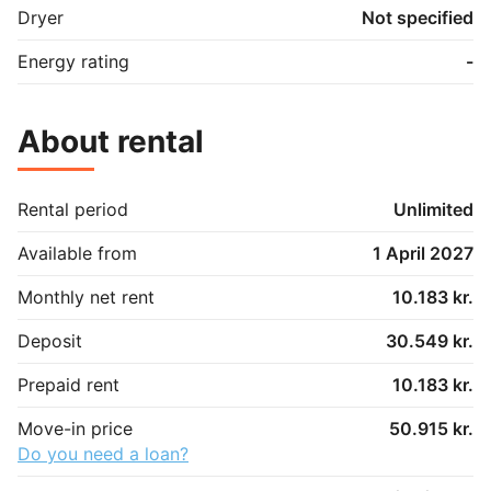
Hvert lejemål har eget tilhørende skur.

Dryer
Not specified
Fælleshus/selskabslokale/gæstehus mod betaling.

El-ladestander mod betaling.

Energy rating
-
* INFORMATION VEDR. ÅBENT HUS D. 23-08-2026 
KL. 10.00-13.00:

About rental
- Der er ingen tilmelding

- Der vil være mulighed for at besøge 3 
prøvelejligheder. 

Rental period
Unlimited
- Man kan desværre ikke komme ind og se det 
specifikke lejemål.
Available from
1 April 2027
Monthly net rent
10.183 kr.
Deposit
30.549 kr.
Prepaid rent
10.183 kr.
Move-in price
50.915 kr.
Do you need a loan?