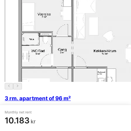
3 rm. apartment of 96 m²
Årslev
,
Takvingen
Monthly net rent
10.183
10.000 kr.
20 February
kr